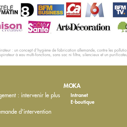
rateur : un concept d’hygiène de fabrication allemande, contre les pollution
pirateur à eau multi-fonctions, sans sac ni filtre, silencieux et un purificate
MOKA
ment : intervenir le plus
Intranet
E-boutique
emande d'intervention