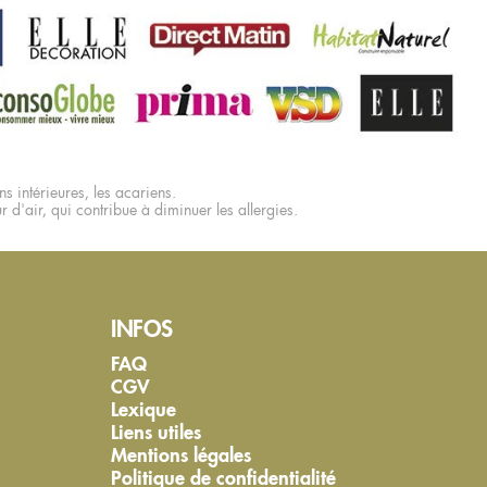
s intérieures, les acariens.
ur d'air, qui contribue à diminuer les allergies.
INFOS
FAQ
CGV
Lexique
Liens utiles
Mentions légales
Politique de confidentialité