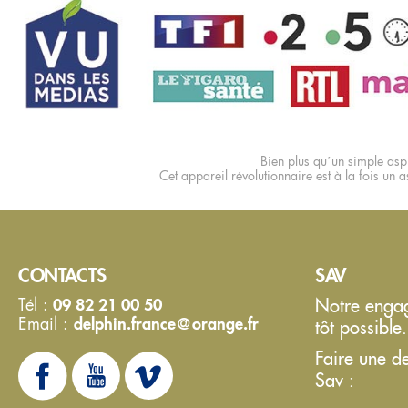
Bien plus qu’un simple aspi
Cet appareil révolutionnaire est à la fois un as
CONTACTS
SAV
Tél :
09 82 21 00 50
Notre engage
Email :
delphin.france@orange.fr
tôt possible.
Faire une d
Sav :