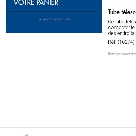
VOTRE PANIER
Tube télesc
Votre panier est vide
Ce tube téles
connecter le
des endroits 
Réf. (10274)
Photos non contractuelles