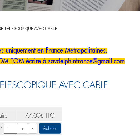
E TELESCOPIQUE AVEC CABLE
 uniquement en France Métropolitaines.
DOM-TOM écrire à savdelphinfrance@gmail.com
TELESCOPIQUE AVEC CABLE
aire
77
,
00
€
TTC
r