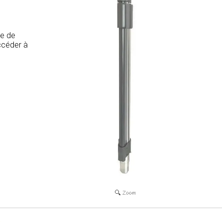
le de
ccéder à