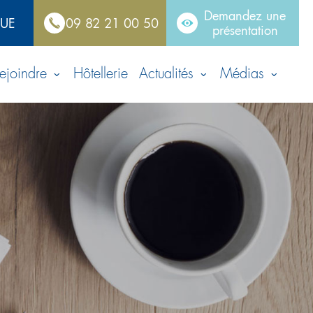
Demandez une
QUE
09 82 21 00 50
présentation
ejoindre
Hôtellerie
Actualités
Médias